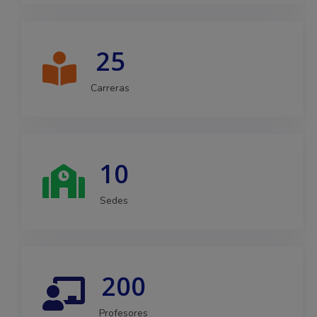
25
Carreras
10
Sedes
200
Profesores